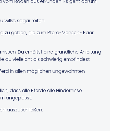
rd vom Boden aus erkunden. Es geht darum
illst, sogar reiten.
llung zu geben, die zum Pferd-Mensch- Paar
ssen. Du erhältst eine gründliche Anleitung
du vielleicht als schwierig empfindest.
 Pferd in allen möglichen ungewohnten
rlich, dass alle Pferde alle Hindernisse
eam angepasst.
en auszuschließen.