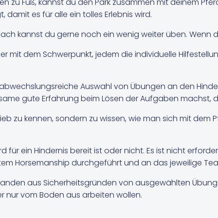
nnen zu Fuß, kannst du den Park zusammen mit deinem Pfe
damit es für alle ein tolles Erlebnis wird.
ach kannst du gerne noch ein wenig weiter üben. Wenn du w
 aber mit dem Schwerpunkt, jedem die individuelle Hilfeste
 abwechslungsreiche Auswahl von Übungen an den Hinderni
same gute Erfahrung beim Lösen der Aufgaben machst, die 
nhieb zu kennen, sondern zu wissen, wie man sich mit dem
 für ein Hindernis bereit ist oder nicht. Es ist nicht erforde
gutem Horsemanship durchgeführt und an das jeweilige T
 jemanden aus Sicherheitsgründen von ausgewählten Übung
er nur vom Boden aus arbeiten wollen.