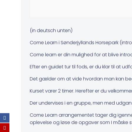
(in deutsch unten)
Come Learn i Sønderjyllands Horsepark (intro
Come learn er din mulighed for at blive introd
Efter en guidet tur til fods, er du klar til at
Det gælder om at vide hvordan man kan begå si
Kurset varer 2 timer. Herefter er du velkommen
Der undervises i en gruppe, men med udgangsp
Come Learn arrangementet tager dig igennem e
oplevelse og løse de opgaver som I måske s