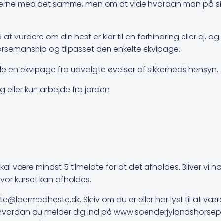
ngerne med det samme, men om at vide hvordan man på sig
 at vurdere om din hest er klar til en forhindring eller ej, og 
orsemanship og tilpasset den enkelte ekvipage.
holde en ekvipage fra udvalgte øvelser af sikkerheds hensyn.
 eller kun arbejde fra jorden.
skal være mindst 5 tilmeldte for at det afholdes. Bliver vi 
vor kurset kan afholdes.
ette@laermedheste.dk. Skriv om du er eller har lyst til at
vordan du melder dig ind på www.soenderjylandshorsep