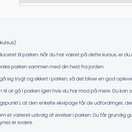
kursus)
uceret til parken. Når du har været på dette kursus, er du r
 udforske parken sammen med din hest fra jorden.
g trygt og sikkert i parken, så det bliver en god oplevels
 til at gå i parken igen hvis du har mod på mere. Du kan også
unkt i, at den enkelte ekvipage får de udfordringer, der 
t varieret udvalg af øvelser i parken. Du får grundig gui
ynes er svære.