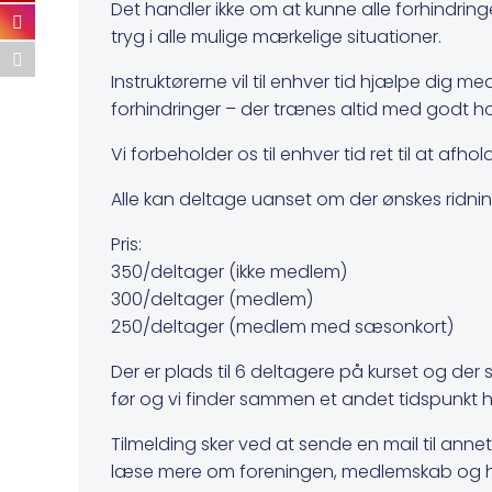
Det handler ikke om at kunne alle forhindri
tryg i alle mulige mærkelige situationer.
Instruktørerne vil til enhver tid hjælpe dig med
forhindringer – der trænes altid med godt h
Vi forbeholder os til enhver tid ret til at af
Alle kan deltage uanset om der ønskes ridning
Pris:
350/deltager (ikke medlem)
300/deltager (medlem)
250/deltager (medlem med sæsonkort)
Der er plads til 6 deltagere på kurset og der 
før og vi finder sammen et andet tidspunkt h
Tilmelding sker ved at sende en mail til ann
læse mere om foreningen, medlemskab og h