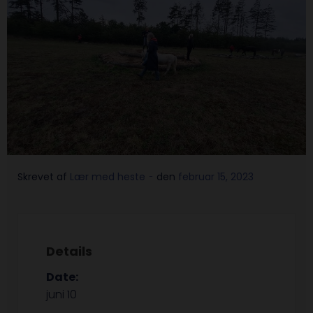
-
Skrevet af
Lær med heste
den
februar 15, 2023
Details
Date:
juni 10