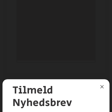
Forløb med unge heste og heste med udfordringer
i Sønderjyllands Horse Park 2023.
Kom i byen med din unge hest i et trygt miljø hvor
det handler om ro og trygge oplevelser. Byg et