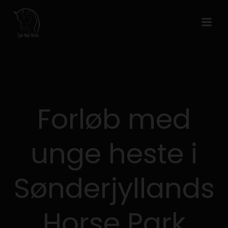
Videre
til
indhold
Forløb med
unge heste i
Sønderjyllands
Horse Park