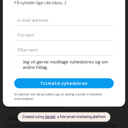
solidt fundament til jeres fremtid sammen.
Lær din hest at stå i paddock og find gode måder
at være sammen på et nyt sted.
Udforsk verden sammen og få redskaber til at
håndtere jeres udfordringer.
Arbejd med kommunikation, tryghed, tillid.
Med gensidig forståelse som fundament bliver det
trygt og rart at være sammen.
4 lørdage á 2 timer. Der er max 6 pladser på holdet.
Pris:
1400,- for medlemmer
1600,- for ikke medlemmer
Tilmelding sker ved at sende en mail til
annette@laermedheste.dk. Du modtager herefter