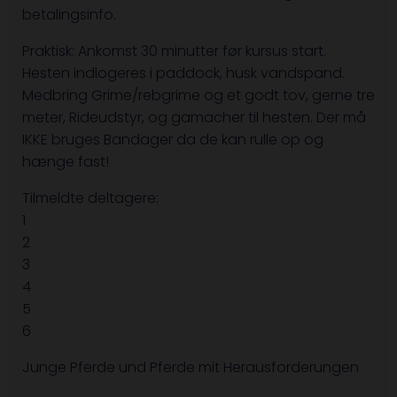
betalingsinfo.
Praktisk: Ankomst 30 minutter før kursus start.
Hesten indlogeres i paddock, husk vandspand.
Medbring Grime/rebgrime og et godt tov, gerne tre
meter, Rideudstyr, og gamacher til hesten. Der må
IKKE bruges Bandager da de kan rulle op og
hænge fast!
Tilmeldte deltagere:
1
2
3
4
5
6
Junge Pferde und Pferde mit Herausforderungen