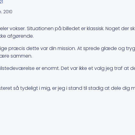
21
. 2010
eler vokser. Situationen på billedet er klassisk. Noget der s
kke afgørende.
t at lige præcis dette var din mission. At sprede glæde og tr
t være sammen.
 tilstedeværelse er enormt. Det var ikke et valg jeg traf at 
steret så tydeligt i mig, er jeg i stand til stadig at dele d