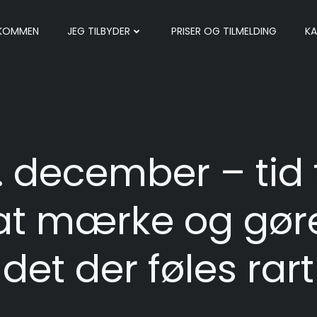
LKOMMEN
JEG TILBYDER
PRISER OG TILMELDING
KA
. december – tid t
at mærke og gør
det der føles rart