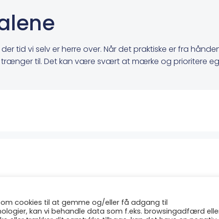
 alene
 der tid vi selv er herre over. Når det praktiske er fra hå
trænger til. Det kan være svært at mærke og prioritere eg
Post
navigatio
 som cookies til at gemme og/eller få adgang til
6 Lær med heste. Created for free using WordPress and
C
knologier, kan vi behandle data som f.eks. browsingadfærd elle