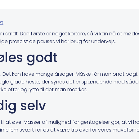
22
i skridt. Den første er noget kortere, så vi kan nå at mø
r lige præcist de pauser, vi har brug for undervejs.
føles godt
e. Det kan have mange årsager. Måske får man ondt bagi,
nogle glade heste, der synes det er spændende med sådan 
e efter og lytte til det man mærker.
dig selv
d til at øve. Masser af mulighed for gentagelser gør, at vi 
er ind imellem svært for os at være tro overfor vores mavefor