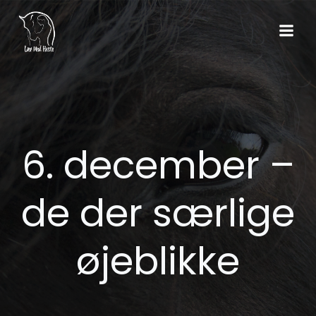
Videre
til
indhold
6. december –
de der særlige
øjeblikke