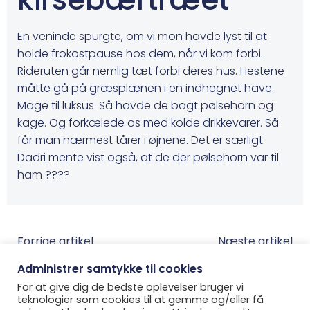
En veninde spurgte, om vi mon havde lyst til at
holde frokostpause hos dem, når vi kom forbi.
Rideruten går nemlig tæt forbi deres hus. Hestene
måtte gå på græsplænen i en indhegnet have.
Mage til luksus. Så havde de bagt pølsehorn og
kage. Og forkælede os med kolde drikkevarer. Så
får man nærmest tårer i øjnene. Det er særligt.
Dadri mente vist også, at de der pølsehorn var til
ham ????
Post
Post
Forrige artikel
Næste artikel
navigation
Administrer samtykke til cookies
navigatio
For at give dig de bedste oplevelser bruger vi
teknologier som cookies til at gemme og/eller få