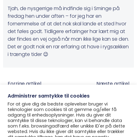
Tjah, de nysgerrige må indfinde sig i Sminge på
fredag hen under aften – for jeg har en
fornemmelse af at det nok skal lande et sted hvor
det føles godt. Tidligere erfaringer har lært mig at
der findes en vej også når man ikke lige kan se den.
Det er godt nok en rar erfaring at have i rygsækken
i trængte tider 😉
Post
Post
Forrige artikel
Næste artikel
navigation
Administrer samtykke til cookies
navigatio
For at give dig de bedste oplevelser bruger vi
teknologier som cookies til at gemme og/eller få
adgang til enhedsoplysninger. Hvis du giver dit
samtykke til disse teknologier, kan vi behandle data
som f.eks. browsingadfærd eller unikke ID'er på dette
websted. Hvis du ikke giver dit samtykke eller trækker