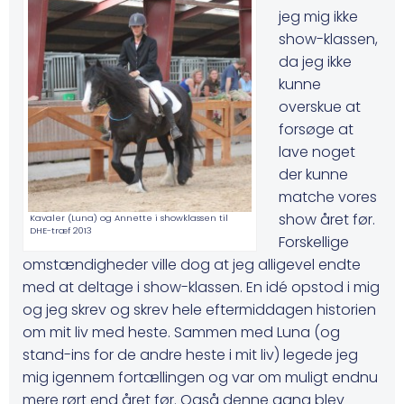
jeg mig ikke
show-klassen,
da jeg ikke
kunne
overskue at
forsøge at
lave noget
der kunne
matche vores
show året før.
Kavaler (Luna) og Annette i showklassen til
DHE-træf 2013
Forskellige
omstændigheder ville dog at jeg alligevel endte
med at deltage i show-klassen. En idé opstod i mig
og jeg skrev og skrev hele eftermiddagen historien
om mit liv med heste. Sammen med Luna (og
stand-ins for de andre heste i mit liv) legede jeg
mig igennem fortællingen og var om muligt endnu
mere rørt end året før. Også denne gang blev